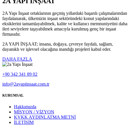
2A YAPI İNŞAAT
2A Yapı İnşaat ortaklarının geçmiş yıllardaki başarılı çalışmalarından
faydalanarak, ülkemizin inşaat sektöründeki konut yapılarındaki
eksiklerini tamamlayabilmek, kalite ve kullanıcı memnuniyetini daha
ileri seviyelere taşıyabilmek amacıyla kurulmuş genç bir inşaat
firmasıdır.
2A YAPI İNŞAAT; insana, doğaya, çevreye faydalı, sağlam,
dayanıklı ve işlevsel olacağına inandığı projeleri kabul eder.
DAHA FAZLA
+90 342 341 89 02
info@2ayapiinsaat.com.tr
KURUMSAL
Hakkımızda
MİSYON / VİZYON
KVKK AYDINLATMA METNİ
İLETİŞİM