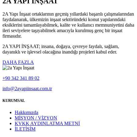
2A YAPI İNŞAAT
2A Yapı İnşaat ortaklarının geçmiş yıllardaki başarılı çalışmalarından
faydalanarak, ülkemizin inşaat sektöründeki konut yapılarındaki
eksiklerini tamamlayabilmek, kalite ve kullanıcı memnuniyetini daha
ileri seviyelere taşıyabilmek amacıyla kurulmuş genç bir inşaat
firmasıdır.
2A YAPI İNŞAAT; insana, doğaya, çevreye faydalı, sağlam,
dayanıklı ve işlevsel olacağına inandığı projeleri kabul eder.
DAHA FAZLA
+90 342 341 89 02
info@2ayapiinsaat.com.tr
KURUMSAL
Hakkımızda
MİSYON / VİZYON
KVKK AYDINLATMA METNİ
İLETİŞİM